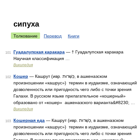
сипуха
Толкование
Перевод
Книги
Гуадалупская каракара
— † Гуадалупская каракара
101
Научная классификация …
Википедия
Кошер
— Кашрут (ивр. כַּשְׁרוּת‎, в ашкеназском
102
произношении «кашрус») термин в иудаизме, означающий
дозволенность или пригодность чего либо с точки зрения
Галахи. В русском языке прилагательное «кошерный»
образовано от «кошер» ашкеназского варианта&#8230; …
Википедия
Кошерная еда
— Кашрут (ивр. כַּשְׁרוּת‎, в ашкеназском
103
произношении «кашрус») термин в иудаизме, означающий
дозволенность или пригодность чего либо с точки зрения