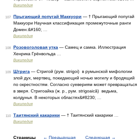
Википедия
Прыгающий попугай Маккуори
— † Прыгающий попугай
107
Маккуори Научная классификация промежуточные ранги
Домен:&#160; …
Википедия
Розовоголовая утка
— Самец и самка. Иллюстрация
108
Хенрика Грёнвольда …
Википедия
Штрига
— Стригой (рум. strigoi) в румынской мифологии
109
злой дух, мертвец, покидающий ночью могилу и бродящий
по окрестностям. Согласно суевериям может превращаться
в зверя. Стригоайка (ж. р., рум. strigoaică) ведьма,
колдунья. В некоторых областях&#8230; …
Википедия
Таитянский какарики
— † Таитянский какарики …
110
Википедия
Страницы
←
Предыдущая
Следующая
→